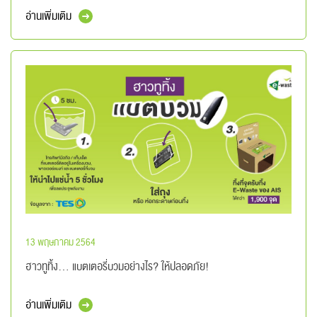
อ่านเพิ่มเติม
13 พฤษภาคม 2564
ฮาวทูทิ้ง… แบตเตอรี่บวมอย่างไร? ให้ปลอดภัย!
อ่านเพิ่มเติม