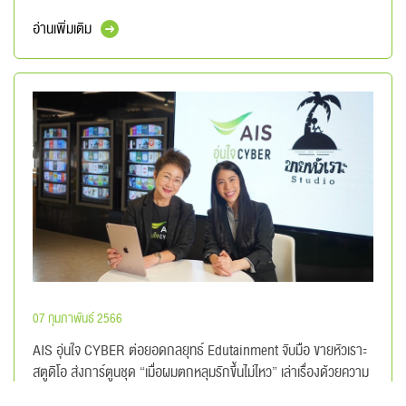
อ่านเพิ่มเติม
07 กุมภาพันธ์ 2566
AIS อุ่นใจ CYBER ต่อยอดกลยุทธ์ Edutainment จับมือ ขายหัวเราะ
สตูดิโอ ส่งการ์ตูนชุด “เมื่อผมตกหลุมรักขึ้นไม่ไหว” เล่าเรื่องด้วยความ
รู้ และ เสียงหัวเราะผ่าน 8 ทักษะดิจิทัล ตอกย้ำภารกิจเสริมสร้างความ