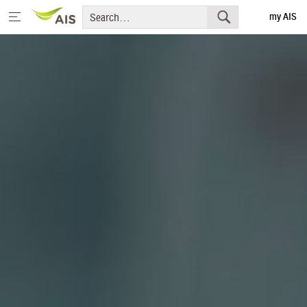
my AIS
Thai
Switch to AIS
Fibre
Phone & Device
Postpaid
Prepaid
Service & Application
Entertainment
Serenade & Privilege