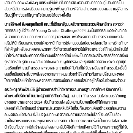
เสริมศักยภาพของน้องๆ นักเรียนให้มีพื้นที่ในการแสดงความสามารถควบคู่ไปกับการเป็น
ส่วนหนึ่งในการส่งเสริมองค์ความรู้และเพิ่มพูนทักษะดิจิทัล สามารถต่อยอดผลงานสู่สื่อการ
เรียนรู้ที่จะช่วยแก้ปัญหาภัยไซเบอร์ได้อย่างยั่งยืน
นายสิริพงศ์ อังคสกุลเกียรติ คณะที่ปรึกษารัฐมนตรีว่าการกระทรวงศึกษาธิการ
กล่าวว่า
“กิจกรรม อุ่นใจไซเบอร์ Young Creator Challenge 2024 นับเป็นกิจกรรมตัวอย่างที่เกิด
ขึ้นจากความร่วมมือกันระหว่างภาครัฐ และเอกชน เพื่อใช้ขีดความสามารถร่วมกันเพื่อส่ง
เสริมให้นักเรียนและเยาวชนได้ตระหนักถึงการใช้งานออนไลน์อย่างปลอดภัย และสร้างทักษะ
ที่สำคัญสำหรับอนาคตของพวกเขา ซึ่งกิจกรรมดังกล่าวไม่เพียงแต่จะช่วยให้กลุ่มนักเรียนได้
เข้าใจถึงความเสี่ยงจากการใช้งานบนโลกออกไลน์ แต่ยังเป็นการช่วยสร้างสรรค์สื่อการเรียน
รู้หลากหลายรูปแบบเพื่อส่งต่อไปยังเพื่อนๆ ผู้ปกครอง และชุมชนได้อีกด้วย ขอขอบคุณทุก
โรงเรียนที่เข้าร่วมกิจกรรม และขอแสดงความยินดีกับทีมที่ได้รับรางวัลจากกิจกรรมในครั้งนี้
ผมเชื่อเป็นอย่างยิ่งว่าพลังของพวกเราทุกคนจะช่วยทำให้เราก้าวทันการเปลี่ยนแปลงของ
โลกเทคโนโลยี เข้าใจทักษะดิจิทัลสามารถรับมือกับภัยออนไลน์ที่อยู่ใกล้ตัวในชีวิตประจำวัน”
ดร.วิษณุ ทรัพย์สมบัติ ผู้อำนวยการสำนักวิชาการและมาตรฐานการศึกษา รักษาการใน
ตำแหน่งที่ปรึกษาด้านมาตรฐานการศึกษา สพฐ.
กล่าวว่า “กิจกรรม ‘อุ่นใจไซเบอร์ Young
Creator Challenge 2024’ เป็นกิจกรรมส่งเสริมความเป็นพลเมืองดิจิทัลและความ
ปลอดภัยในโลกไซเบอร์ ผ่านการประกวดคลิปวิดีโอที่สะท้อนความคิดสร้างสรรค์และความ
รับผิดชอบต่อสังคม ซึ่งในปัจจุบันทักษะดิจิทัลและความปลอดภัยในโลกไซเบอร์เป็นเรื่อง
จำเป็นสำหรับนักเรียนและบุคลากรทางการศึกษา โดยการแข่งขันครั้งนี้เป็นการเปิดโอกาสให้
นักเรียนทั่วประเทศได้สร้างสรรค์ผลงานคลิปวิดีโอที่สะท้อนถึงการใช้ทักษะและความรู้ที่ได้รับ