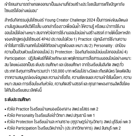
เข้าใจจนสามารถถ่ายทอดออกมาเป็นผลงานที่ช่วยสร้างประโยชน์ในการแก้ไขปัญหาภัย
ไซเบอร์ได้อย่างแน่นอน”
สำหรับกิจกรรมอุ่นใจไซเบอร์ Young Creator Challenge 2024 เป็นการแข่งขันผลิตผล
งานในรูปแบบคลิปวิดีโอสั้น บอกเล่าเรื่องราวเพื่อเน้นย้ำ ให้ความรู้ หรือแนะนำการใช้งาน
ออนไลน์ได้อย่างเหมาะสมจากหัวข้อการใช้งานออนไลน์อย่างสร้างสรรค์ ภายใต้เนื้อหาหลัก
ของหลักสูตรอุ่นใจไซเบอร์ 4P4ป ประกอบไปด้วย 1) Practice: ปลูกฝังการใช้งานความ
เข้าใจในการใช้งานเทคโนโลยีดิจิทัลอย่างถูกต้องและเหมาะสม 2) Personality : ปกป้อง
ความเป็นส่วนตัวบนโลกออนไลน์ 3) Protection : ป้องกันภัยออนไลน์บนโลกออนไลน์ 4)
Participation : ปฏิสัมพันธ์ที่ดีด้วยทักษะและพฤติกรรมการสื่อสารบนออนไลน์อย่างเหมาะ
สม โดยแบ่งออกเป็นระดับประถมศึกษา และมัธยมศึกษา จากโรงเรียนในสังกัด สพฐ.ทั่ว
ประเทศ ชิงทุนการศึกษารวมกว่า 150,000 บาท พร้อมโล่รางวัลและเกียรติบัตร โดยตัดสิน
จากความสมบูรณ์ของข้อมูลและความน่าเชื่อถือ, ความชัดเจนและความเข้าใจในเนื้อหา, ความ
เหมาะสมและการเชื่อมโยงกับหัวข้อ, ความคิดสร้างสรรค์ และคุณภาพของการผลิตสื่อโดย
ได้ทีมโรงเรียนชนะเลิศดังนี้
ระดับประถมศึกษา
• หัวข้อ Practice โรงเรียนบ้านหนองเมืองกลาง สพป.ยโสธร เขต 2
• หัวข้อ Personality โรงเรียนสังข์อ่ำวิทยา สพป.ปทุมธานี เขต 1
• หัวข้อ Protection โรงเรียนบ้านละหานทราย (คุรุราษฎร์บํารุงวิทยา) สพป.บุรีรัมย์ เขต 3
• หัวข้อ Participation โรงเรียนวัดปากน้ำ (ประสาทวิทยาคาร) สพป.จันทบุรี เขต 2