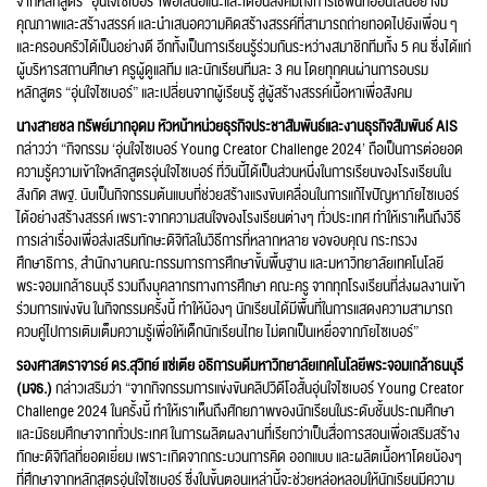
จากหลักสูตร “อุ่นใจไซเบอร์”เพื่อเสนอแนะและเตือนสังคมถึงการใช้พื้นที่ออนไลน์อย่างมี
คุณภาพและสร้างสรรค์ และนำเสนอความคิดสร้างสรรค์ที่สามารถถ่ายทอดไปยังเพื่อน ๆ
และครอบครัวได้เป็นอย่างดี อีกทั้งเป็นการเรียนรู้ร่วมกันระหว่างสมาชิกทีมทั้ง 5 คน ซึ่งได้แก่
ผู้บริหารสถานศึกษา ครูผู้ดูแลทีม และนักเรียนทีมละ 3 คน โดยทุกคนผ่านการอบรม
หลักสูตร “อุ่นใจไซเบอร์” และเปลี่ยนจากผู้เรียนรู้ สู่ผู้สร้างสรรค์เนื้อหาเพื่อสังคม
นางสายชล ทรัพย์มากอุดม หัวหน้าหน่วยธุรกิจประชาสัมพันธ์และงานธุรกิจสัมพันธ์ AIS
กล่าวว่า “กิจกรรม ‘อุ่นใจไซเบอร์ Young Creator Challenge 2024’ ถือเป็นการต่อยอด
ความรู้ความเข้าใจหลักสูตรอุ่นใจไซเบอร์ ที่วันนี้ได้เป็นส่วนหนึ่งในการเรียนของโรงเรียนใน
สังกัด สพฐ. นับเป็นกิจกรรมต้นแบบที่ช่วยสร้างแรงขับเคลื่อนในการแก้ไขปัญหาภัยไซเบอร์
ได้อย่างสร้างสรรค์ เพราะจากความสนใจของโรงเรียนต่างๆ ทั่วประเทศ ทำให้เราเห็นถึงวิธี
การเล่าเรื่องเพื่อส่งเสริมทักษะดิจิทัลในวิธีการที่หลากหลาย ขอขอบคุณ กระทรวง
ศึกษาธิการ, สำนักงานคณะกรรมการการศึกษาขั้นพื้นฐาน และมหาวิทยาลัยเทคโนโลยี
พระจอมเกล้าธนบุรี รวมถึงบุคลากรทางการศึกษา คณะครู จากทุกโรงเรียนที่ส่งผลงานเข้า
ร่วมการแข่งขัน ในกิจกรรมครั้งนี้ ทำให้น้องๆ นักเรียนได้มีพื้นที่ในการแสดงความสามารถ
ควบคู่ไปการเติมเต็มความรู้เพื่อให้เด็กนักเรียนไทย ไม่ตกเป็นเหยื่อจากภัยไซเบอร์”
รองศาสตราจารย์ ดร.สุวิทย์ แซ่เตีย อธิการบดีมหาวิทยาลัยเทคโนโลยีพระจอมเกล้าธนบุรี
(มจธ.)
กล่าวเสริมว่า “จากกิจกรรมการแข่งขันคลิปวิดีโอสั้นอุ่นใจไซเบอร์ Young Creator
Challenge 2024 ในครั้งนี้ ทำให้เราเห็นถึงศักยภาพของนักเรียนในระดับชั้นประถมศึกษา
และมัธยมศึกษาจากทั่วประเทศ ในการผลิตผลงานที่เรียกว่าเป็นสื่อการสอนเพื่อเสริมสร้าง
ทักษะดิจิทัลที่ยอดเยี่ยม เพราะเกิดจากกระบวนการคิด ออกแบบ และผลิตเนื้อหาโดยน้องๆ
ที่ศึกษาจากหลักสูตรอุ่นใจไซเบอร์ ซึ่งในขั้นตอนเหล่านี้จะช่วยหล่อหลอมให้นักเรียนมีความ