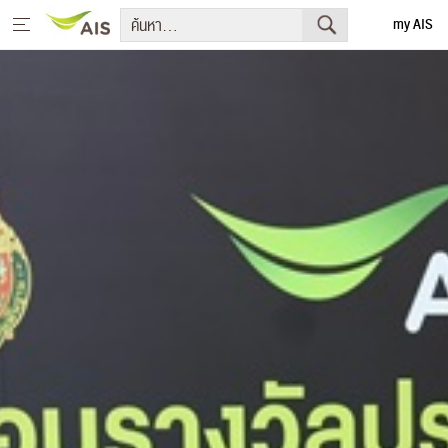
my AIS
English
ย้ายมาเป็นเอไอเอส
ไฟเบอร์
มือถือ อุปกรณ์
รายเดือน
เติมเงิน
บริการ & แอปพลิเคชัน
ความบันเทิง
สิทธิพิเศษ