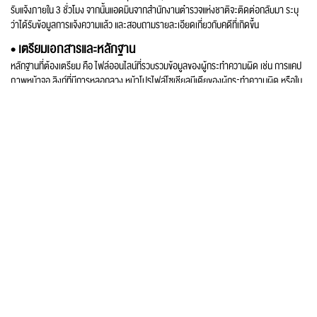
รับแจ้งภายใน 3 ชั่วโมง จากนั้นแอดมินจากสำนักงานตำรวจแห่งชาติจะติดต่อกลับมา ระบุ
ว่าได้รับข้อมูลการแจ้งความแล้ว และสอบถามรายละเอียดเกี่ยวกับคดีที่เกิดขึ้น
• เตรียมเอกสารและหลักฐาน
หลักฐานที่ต้องเตรียม คือ ไฟล์ออนไลน์ที่รวบรวมข้อมูลของผู้กระทำความผิด เช่น การแคป
ภาพหน้าจอ ลิงก์ที่มีการหลอกลวง หน้าโปรไฟล์โซเชียลมีเดียของผู้กระทำความผิด หรือใน
กรณีที่โอนเงินให้คนร้ายไปแล้วให้แจ้งธนาคารและขอเลขอ้างอิง เพื่อแนบไปกับการแจ้งความ
ออนไลน์ด้วย
• Step 3: ขั้นตอนการติดตามสถานะของคดีที่ได้แจ้งความออนไลน์ไป
หลังจากที่แจ้งความเสร็จสมบูรณ์แล้วสามารถติดตามความเคลื่อนไหวของคดีที่แจ้งความได้
ผ่านหน้าหลักบนเว็บไซต์ได้เลย บนหน้าเว็บไซต์จะปรากฏรายละเอียดชัดเจนว่าตอนนี้คดีอยู่
ในขั้นตอนไหน หรือหากคดีสิ้นสุดเราก็จะตรวจสอบได้จากหน้าเว็บไซต์เช่นเดียวกัน
สิ่งที่ใช้ประกอบในการแจ้งความออนไลน์
ก่อนไปแจ้งความออนไลน์ ทางสำนักงานตำรวจแห่งชาติ ขอแนะนำ 3 ขั้นตอนเบื้องต้น ในการ
เก็บรวบรวมพยานหลักฐาน ก่อนที่จะไปแจ้งความร้องทุกข์ต่อพนักงานสอบสวน คือ
แคปหน้าจอ: การบันทึกภาพหน้าจอ ซึ่งเป็นขั้นตอนที่สำคัญอย่างยิ่ง ในการเก็บ
รวบรวมพยานหลักฐานที่เกี่ยวข้องกับการหลอกลวงทางออนไลน์ เพราะจะสามารถ
แสดงให้เห็นถึง ชื่อบัญชี วันเวลาที่โพสต์ ตลอดจนข้อความและภาพต่างๆ ที่