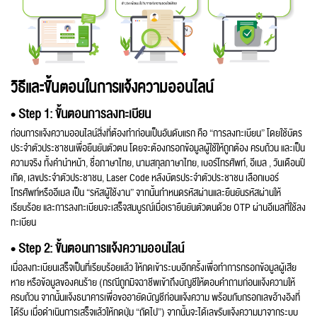
วิธีและขั้นตอนในการแจ้งความออนไลน์
• Step 1: ขั้นตอนการลงทะเบียน
ก่อนการแจ้งความออนไลน์สิ่งที่ต้องทำก่อนเป็นอันดับแรก คือ “การลงทะเบียน” โดยใช้บัตร
ประจำตัวประชาชนเพื่อยืนยันตัวตน โดยจะต้องกรอกข้อมูลผู้ใช้ให้ถูกต้อง ครบถ้วน และเป็น
ความจริง ทั้งคำนำหน้า, ชื่อภาษาไทย, นามสกุลภาษาไทย, เบอร์โทรศัพท์, อีเมล , วันเดือนปี
เกิด, เลขประจำตัวประชาชน, Laser Code หลังบัตรประจำตัวประชาชน เลือกเบอร์
โทรศัพท์หรืออีเมล เป็น “รหัสผู้ใช้งาน” จากนั้นกำหนดรหัสผ่านและยืนยันรหัสผ่านให้
เรียบร้อย และการลงทะเบียนจะเสร็จสมบูรณ์เมื่อเรายืนยันตัวตนด้วย OTP ผ่านอีเมลที่ใช้ลง
ทะเบียน
• Step 2: ขั้นตอนการแจ้งความออนไลน์
เมื่อลงทะเบียนเสร็จเป็นที่เรียบร้อยแล้ว ให้กดเข้าระบบอีกครั้งเพื่อทำการกรอกข้อมูลผู้เสีย
หาย หรือข้อมูลของคนร้าย (กรณีถูกมิจฉาชีพเข้าถึงบัญชีให้ตอบคำถามก่อนแจ้งความให้
ครบถ้วน จากนั้นแจ้งธนาคารเพื่อขออายัดบัญชีก่อนแจ้งความ พร้อมกับกรอกเลขอ้างอิงที่
ได้รับ เมื่อดำเนินการเสร็จแล้วให้กดปุ่ม “ถัดไป”) จากนั้นจะได้เลขรับแจ้งความมาจากระบบ