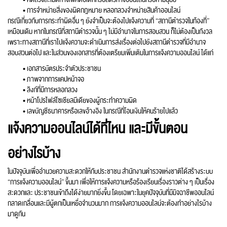
• การจำหน่ายสิ่งของผิดกฎหมาย หลอกลวงจำหน่ายสินค้าออนไลน์
กรณีเกี่ยวกับการกระทำผิดอื่น ๆ ยังจำเป็นจะต้องไปแจ้งความที่ “สถานีตำรวจในท้องที่”
เหมือนเดิม หากในกรณีที่สถานีตำรวจนั้น ๆ ไม่มีอำนาจในการสอบสวน ก็ไม่ต้องเป็นกังวล
เพราะทางสถานีที่เราไปแจ้งความจะดำเนินการส่งเรื่องต่อไปยังสถานีตำรวจที่มีอำนาจ
สอบสวนต่อไป และในส่วนของเอกสารที่ต้องเตรียมเพิ่มเติมในการแจ้งความออนไลน์ ได้แก่
• เอกสารบัตรประจำตัวประชาชน
• ภาพจากการแคปหน้าจอ
• ลิงก์ที่มีการหลอกลวง
• หน้าโปรไฟล์โซเชียลมีเดียของผู้กระทำความผิด
• เลขบัญชีธนาคารหรือเลขอ้างอิง ในกรณีที่โอนเงินให้คนร้ายไปแล้ว
แจ้งความออนไลน์ได้ที่ไหน และมีขั้นตอน
อย่างไรบ้าง
ในปัจจุบันเพื่ออำนวยความสะดวกให้กับประชาชน สำนักงานตำรวจแห่งชาติได้สร้างระบบ
“การแจ้งความออนไลน์” ขึ้นมา เพื่อให้การแจ้งความหรือร้องเรียนเรื่องราวต่าง ๆ เป็นเรื่อง
สะดวกและ ประชาชนเข้าถึงได้ง่ายมากยิ่งขึ้น โดยเฉพาะในยุคปัจจุบันที่มีมิจฉาชีพออนไลน์
กลาดเกลื่อนและมีผู้ตกเป็นเหยื่อจำนวนมาก การแจ้งความออนไลน์จะต้องทำอย่างไรบ้าง
มาดูกัน