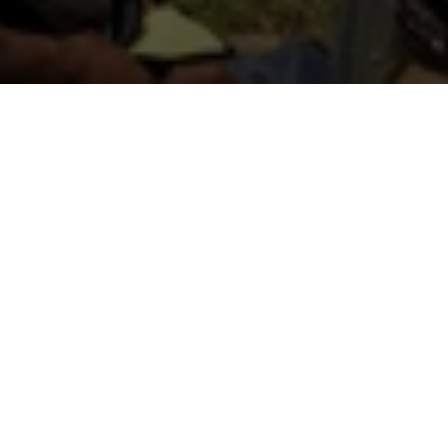
GULF และ AIS ประสานความร่วมมือ ผนึกกำลังมอ
สาธารณสุข ตลอดจนการเติบโตของเศรษฐกิจชุมช
Network เดินหน้าติดตั้งแผงโซลาร์เซลล์ ผลิตพ
นำร่องที่บ้านดอกไม้สด ต.แม่อุสุ อ.ท่าสองยาง จ
นายธนญ ตันติสุนทร รองกรรมการผู้จัดการใหญ่ 
มากอุดม หัวหน้าหน่วยธุรกิจประชาสัมพันธ์และธุร
GULF และ AIS คือ ใช้ขีดความสามารถทางธุรกิจ
ชีวิตประชาชน ดังนั้นจึงเป็นที่มาของการประส
AIS ผู้เชี่ยวชาญด้านเทคโนโลยีสื่อสารและดิจิท
ที่สาธารณูปโภคขั้นพื้นฐานจะเข้าถึง"
GULF จะส่งมอบระบบไฟฟ้าจากพลังงานแสงอาทิตย