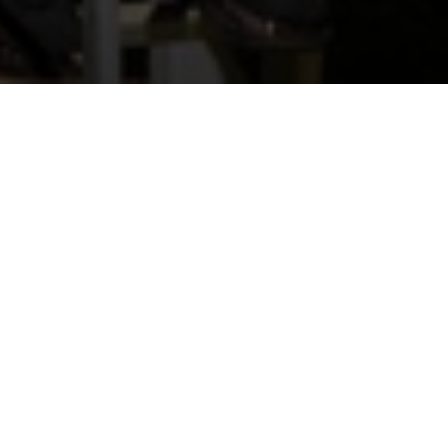
บโอกาสการเข้าถึงพลังงาน และเทคโนโลยีดิจิทัล มุ่งลดความเหลื่อมล้ำ สร้างโอกา
น และยกระดับคุณภาพชีวิตคนไทยในพื้นที่ห่างไกล ผ่านโครงการ Gulf x AIS So
ลังงานสะอาดจากแสงอาทิตย์ให้แสงสว่างแก่ชุมชนพร้อมติดตั้งระบบสื่อสารจากสถานีฐา
.ตาก ก่อนขยายไปยังพื้นที่อื่นๆ
สายงานธุรกิจระบบโครงสร้างพื้นฐานและโลจิสติกส์ บริษัท กัลฟ์ เอ็นเนอร์จี ดีเว
กิจสัมพันธ์ บริษัท แอดวานซ์ อินโฟร์ เซอร์วิส จำกัด (มหาชน) หรือ เอไอเอส
ร่วมกั
ของแต่ละบริษัท ในการยกระดับการใช้ชีวิตของคนไทย ให้เท่าเทียม และทั่วถึง พร
านความร่วมมือกัน โดยใช้องค์ความรู้และประสบการณ์จาก GULF ที่เชี่ยวชาญการพัฒ
ัล ส่งมอบโครงสร้างพื้นฐานด้านพลังงานและสื่อสาร อย่างระบบไฟฟ้าและสัญญาณโทรศัพท์
์ หรือโซลาร์เซลล์ ให้แก่ชุมชนแต่ละแห่งตามสภาพปัญหาของชุมชนนั้นๆ เช่น ปัญ