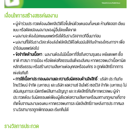
เงื่อนไขการสร้างสรรค์ผลงาน
• ผู้เข้าร่วมประกวดต้องผลิตคลิปวิดีโอขึ้นใหม่ด้วยตนเองทั้งหมด ห้ามคัดลอก เลียน
แบบ หรือดัดแปลงผลงานของผู้อื่นโดยเด็ดขาด
• ผลงานจะต้องไม่เคยเผยแพร่หรือได้รับรางวัลจากเวทีอื่นมาก่อน
• ผลงานที่ได้รับรางวัลจะต้องส่งไฟล์คลิปวิดีโอต้นฉบับให้กับเจ้าของโครงการฯ เพื่อ
นำไปเผยแพร่ต่อไป
•
ข้อจำกัดด้านเนื้อหา
: ผลงานต้องไม่มีเนื้อหาที่สื่อถึงความรุนแรง เหยียดเพศ เชื้อ
ชาติ ศาสนา การเมือง หรือขัดต่อศีลธรรมอันดีของสังคม หากตรวจพบว่าเนื้อหาผิด
หลักจริยธรรม หรือสร้างความเสียหายต่อบุคคลหรือองค์กร จะถูกตัดสิทธิ์จากการ
แข่งขันทันที
•
การใช้เนื้อหาประกอบผลงานและความรับผิดชอบด้านลิขสิทธิ์
: บริษัท ประกันภัย
ไทยวิวัฒน์ จำกัด (มหาชน) และบริษัท แอดวานซ์ อินโฟร์ เซอร์วิส จำกัด (มหาชน) ไม่
สนับสนุนการละเมิดทรัพย์สินทางปัญญา และจะตัดสิทธิ์ทันทีหากตรวจพบ ผู้เข้า
ประกวดต้อง รับผิดชอบแต่เพียงผู้เดียวต่อความเสียหายหรือผลทางกฎหมายที่อาจ
เกิดขึ้นจากผลงานของตน หากตรวจพบการละเมิดลิขสิทธิ์ภายหลังการประกาศผล
รางวัลสามารถถูกเพิกถอนและเรียกคืนได้
รางวัลการประกวด