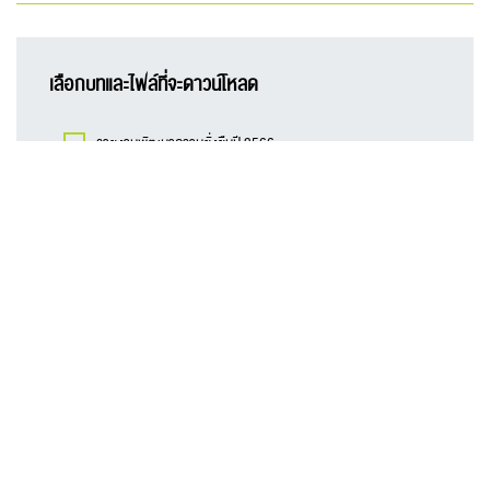
เลือกบทและไฟล์ที่จะดาวน์โหลด
รายงานพัฒนาความยั่งยืนปี 2566
สารจากประธานกรรมการ
นโยบายและภาพรวมการประกอบธุรกิจ
ประเด็นที่มีนัยสำคัญในการประกอบธุรกิจอย่างยั่งยืน
กลยุทธ์การดำเนินธุรกิจอย่างยั่งยืน
มุ่งพัฒนานวัตกรรมด้านดิจิทัล
การปกป้องระบบสารสนเทศและคุ้มครองข้อมูลส่วนบุคคลของลูกค้า