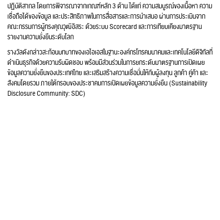
ปฏิบัติสากล โดยการพิจารณาจากเกณฑ์หลัก 3 ด้าน ได้แก่ ความสมบูรณ์ของเนื้อหา ความ
เชื่อถือได้ของข้อมูล และประสิทธิภาพในการสื่อสารและการนำเสนอ ผ่านการประเมินจาก
คณะกรรมการผู้ทรงคุณวุฒิอิสระ ด้วยระบบ Scorecard และการเทียบเคียงมาตรฐาน
รายงานความยั่งยืนระดับโลก
รางวัลดังกล่าวสะท้อนบทบาทของเอไอเอสในฐานะองค์กรโทรคมนาคมและเทคโนโลยีดิจิทัลที่
ดำเนินธุรกิจด้วยความรับผิดชอบ พร้อมมีส่วนร่วมในการยกระดับมาตรฐานการเปิดเผย
ข้อมูลความยั่งยืนของประเทศไทย และเสริมสร้างความเชื่อมั่นให้กับผู้ลงทุน ลูกค้า คู่ค้า และ
สังคมโดยรวม ภายใต้กรอบของประชาคมการเปิดเผยข้อมูลความยั่งยืน (Sustainability
Disclosure Community: SDC)
ย้อนกลับ
เมนูลัด
แผนผังเว็บไซต์
ติดตามเรา
ติดต่อ
AIS Call Center
ศูนย์บริการ
ข่าว
ประชาสัมพันธ์