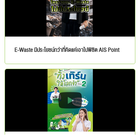
E-Waste มีประโยชน์กว่าที่คิดแค่เอาไปพิชิต AIS Point