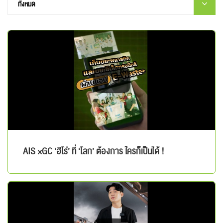
AIS ×GC ‘ฮีโร่’ ที่ ‘โลก’ ต้องการ ใครก็เป็นได้ !